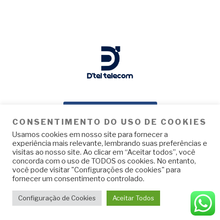
Entre em Contato
CONSENTIMENTO DO USO DE COOKIES
Usamos cookies em nosso site para fornecer a
experiência mais relevante, lembrando suas preferências e
Nosso Endereço
visitas ao nosso site. Ao clicar em “Aceitar todos”, você
concorda com o uso de TODOS os cookies. No entanto,
você pode visitar "Configurações de cookies" para
AL. Davi Baglioni número 02 Q-C L-11, São José do Rio Preto – SP, 15086-423
fornecer um consentimento controlado.
Whatsapp:
(17) 4009-7200
Configuração de Cookies
Aceitar Todos
dtel@dteltelecom.com.br